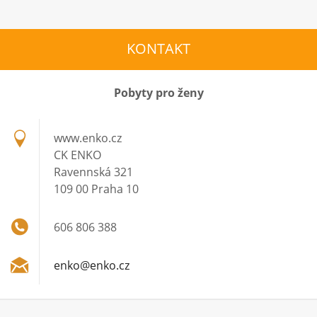
KONTAKT
Pobyty pro ženy
www.enko.cz
CK ENKO
Ravennská 321
109 00 Praha 10
606 806 388
enko@enk
o.cz