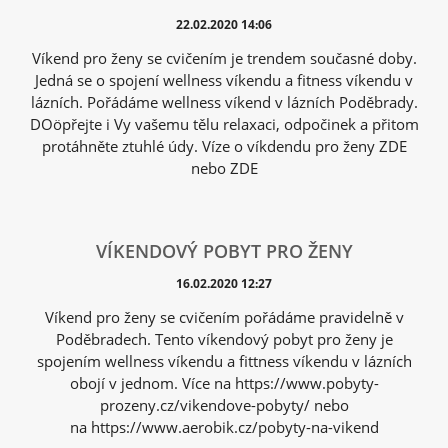
22.02.2020 14:06
Víkend pro ženy se cvičením je trendem současné doby.
Jedná se o spojení wellness víkendu a fitness víkendu v
lázních. Pořádáme wellness víkend v lázních Poděbrady.
DOöpřejte i Vy vašemu tělu relaxaci, odpočinek a přitom
protáhněte ztuhlé údy. Víze o víkdendu pro ženy ZDE
nebo ZDE
VÍKENDOVÝ POBYT PRO ŽENY
16.02.2020 12:27
Víkend pro ženy se cvičením pořádáme pravidelně v
Poděbradech. Tento víkendový pobyt pro ženy je
spojením wellness víkendu a fittness víkendu v lázních
obojí v jednom. Více na https://www.pobyty-
prozeny.cz/vikendove-pobyty/ nebo
na https://www.aerobik.cz/pobyty-na-vikend