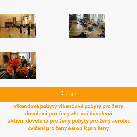
ŠTÍTKY
víkendové pobyty
víkendové pobyty pro ženy
dovolená pro ženy
aktivní dovolená
aktivní dovolená pro ženy
pobyty pro ženy
aerobic
cvičení pro ženy
aerobik
pro ženy