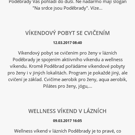
Poděbrady Vás pohladí do duši. Ne nadarmo mají slogan
"Na srdce jsou Poděbrady". Víze...
VÍKENDOVÝ POBYT SE CVIČENÍM
12.03.2017 08:40
Víkendový pobyt se cvičením pro ženy v lázních
Poděbrady je spojením aktiivního víkendu a wellness
víkendu. Kromě Poděbrad pořádáme víkendové pobyty
pro ženy i v jiných lokalitách. Program je pokaždé jiný, ale
cvičení je základ. Cvičíme aerobik pro ženy, aqua aerobik,
Pilátes pro ženy, jógu,...
WELLNESS VÍKEND V LÁZNÍCH
09.03.2017 16:05
Wellness víkend v lázních Poděbrady je to pravé, co