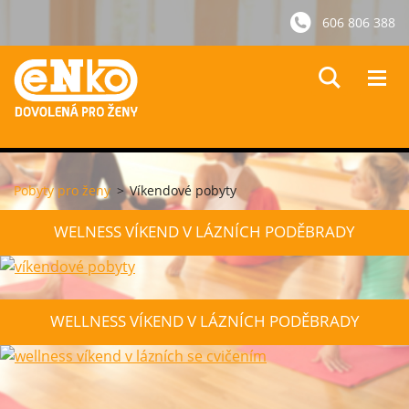
606 806 388
Pobyty pro ženy
>
Víkendové pobyty
WELNESS VÍKEND V LÁZNÍCH PODĚBRADY
WELLNESS VÍKEND V LÁZNÍCH PODĚBRADY