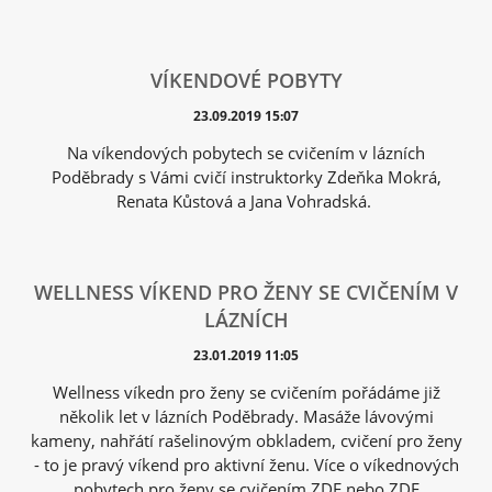
VÍKENDOVÉ POBYTY
23.09.2019 15:07
Na víkendových pobytech se cvičením v lázních
Poděbrady s Vámi cvičí instruktorky Zdeňka Mokrá,
Renata Kůstová a Jana Vohradská.
WELLNESS VÍKEND PRO ŽENY SE CVIČENÍM V
LÁZNÍCH
23.01.2019 11:05
Wellness víkedn pro ženy se cvičením pořádáme již
několik let v lázních Poděbrady. Masáže lávovými
kameny, nahřátí rašelinovým obkladem, cvičení pro ženy
- to je pravý víkend pro aktivní ženu. Více o víkednových
pobytech pro ženy se cvičením ZDE nebo ZDE