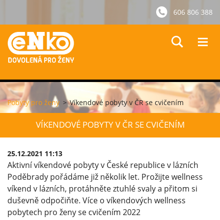
606 806 388
Pobyty pro ženy
>
Víkendové pobyty v ČR se cvičením
VÍKENDOVÉ POBYTY V ČR SE CVIČENÍM
25.12.2021 11:13
Aktivní víkendové pobyty v České republice v lázních
Poděbrady pořádáme již několik let. Prožijte wellness
víkend v lázních, protáhněte ztuhlé svaly a přitom si
duševně odpočiňte. Více o víkendových wellness
pobytech pro ženy se cvičením 2022