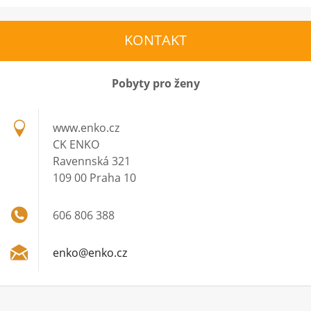
KONTAKT
Pobyty pro ženy
www.enko.cz
CK ENKO
Ravennská 321
109 00 Praha 10
606 806 388
enko@enk
o.cz