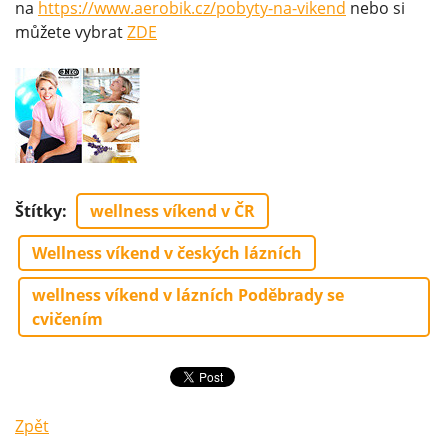
na
https://www.aerobik.cz/pobyty-na-vikend
nebo si
můžete vybrat
ZDE
Štítky
:
wellness víkend v ČR
Wellness víkend v českých lázních
wellness víkend v lázních Poděbrady se
cvičením
Zpět