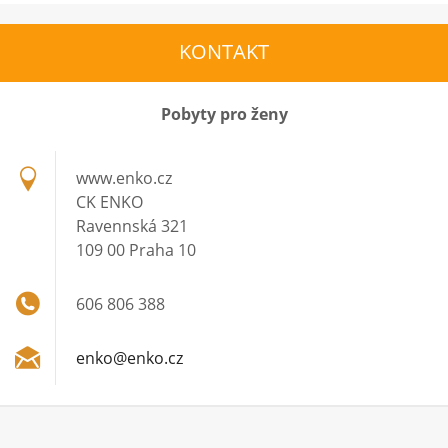
KONTAKT
Pobyty pro ženy
www.enko.cz
CK ENKO
Ravennská 321
109 00 Praha 10
606 806 388
enko@enk
o.cz