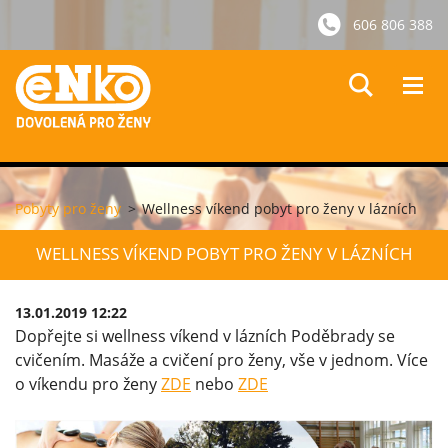
606 806 388
Pobyty pro ženy
>
Wellness víkend pobyt pro ženy v lázních
WELLNESS VÍKEND POBYT PRO ŽENY V LÁZNÍCH
13.01.2019 12:22
Dopřejte si wellness víkend v lázních Poděbrady se
cvičením. Masáže a cvičení pro ženy, vše v jednom. Více
o víkendu pro ženy
ZDE
nebo
ZDE