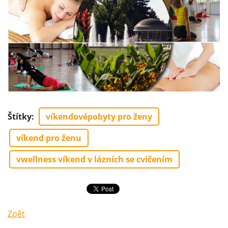
Štítky
:
víkendovépobyty pro ženy
víkend pro ženu
vwellness víkend v lázních se cvičením
Zpět