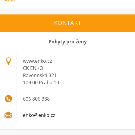
KONTAKT
Pobyty pro ženy
www.enko.cz
CK ENKO
Ravennská 321
109 00 Praha 10
606 806 388
enko@enk
o.cz