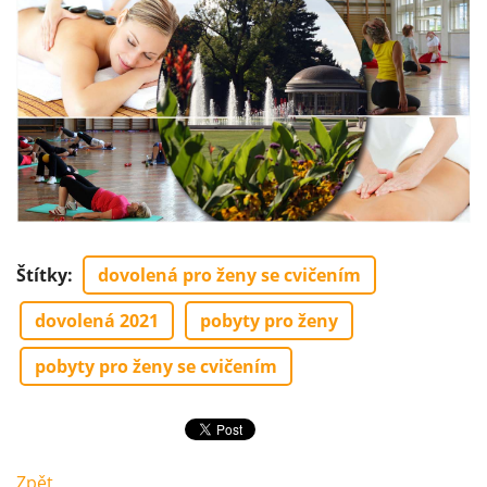
Štítky
:
dovolená pro ženy se cvičením
dovolená 2021
pobyty pro ženy
pobyty pro ženy se cvičením
Zpět