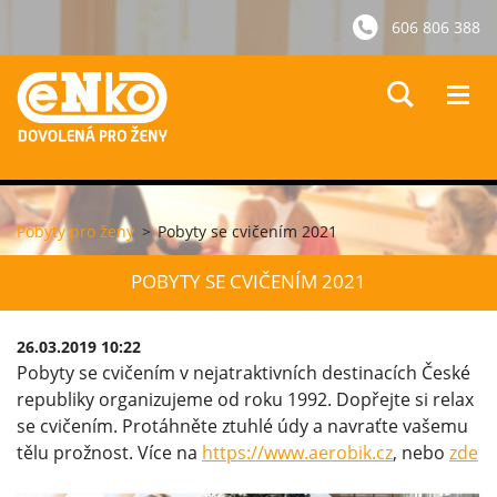
606 806 388
Pobyty pro ženy
>
Pobyty se cvičením 2021
POBYTY SE CVIČENÍM 2021
26.03.2019 10:22
Pobyty se cvičením v nejatraktivních destinacích České
republiky organizujeme od roku 1992. Dopřejte si relax
se cvičením. Protáhněte ztuhlé údy a navraťte vašemu
tělu prožnost. Více na
https://www.aerobik.cz
, nebo
zde