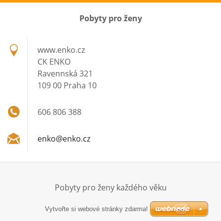
Pobyty pro ženy
www.enko.cz
CK ENKO
Ravennská 321
109 00 Praha 10
606 806 388
enko@enk
o.cz
Pobyty pro ženy každého věku
Vytvořte si webové stránky zdarma!