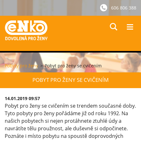
606 806 388
Pobyty pro ženy
>
Pobyt pro ženy se cvičením
POBYT PRO ŽENY SE CVIČENÍM
14.01.2019 09:57
Pobyt pro ženy se cvičením se trendem současné doby.
Tyto pobyty pro ženy pořádáme již od roku 1992. Na
našich pobytech si nejen protáhnete ztuhlé údy a
navrátíte tělu proužnost, ale duševně si odpočinete.
Poznáte i místo pobytu na spoustě doprovodných