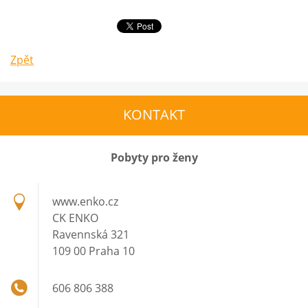
Zpět
KONTAKT
Pobyty pro ženy
www.enko.cz
CK ENKO
Ravennská 321
109 00 Praha 10
606 806 388