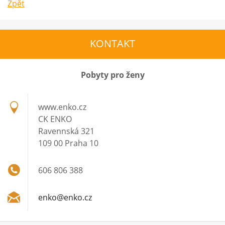
Zpět
KONTAKT
Pobyty pro ženy
www.enko.cz
CK ENKO
Ravennská 321
109 00 Praha 10
606 806 388
enko@enk
o.cz