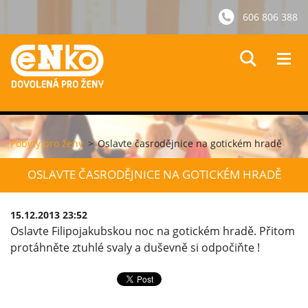
606 806 388
Pobyty pro ženy
>
Oslavte časrodějnice na gotickém hradě
OSLAVTE ČASRODĚJNICE NA GOTICKÉM HRADĚ
15.12.2013 23:52
Oslavte Filipojakubskou noc na gotickém hradě. Přitom
protáhněte ztuhlé svaly a duševně si odpočiňte !