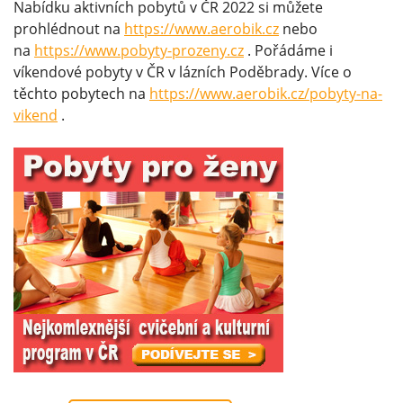
Nabídku aktivních pobytů v ČR 2022 si můžete
prohlédnout na
https://www.aerobik.cz
nebo
na
https://www.pobyty-prozeny.cz
. Pořádáme i
víkendové pobyty v ČR v lázních Poděbrady. Více o
těchto pobytech na
https://www.aerobik.cz/pobyty-na-
vikend
.