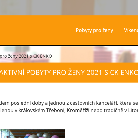
Pobyty pro ženy
Víken
 pro ženy 2021 s CK ENKO
AKTIVNÍ POBYTY PRO ŽENY 2021 S CK ENK
em poslední doby a jednou z cestovních kanceláří, která se na
olenou v královském Třeboni, Kroměžíži nebo tradičně v Lito