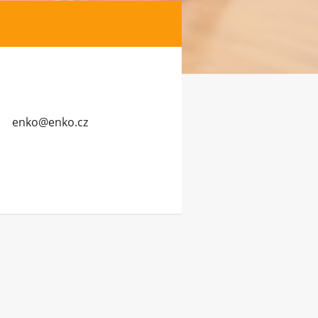
enko@enk
o.cz