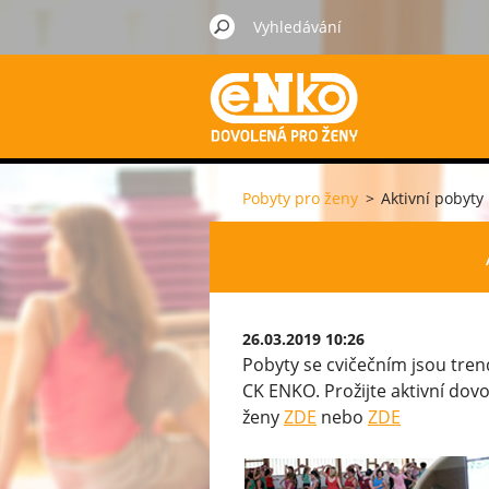
Pobyty pro ženy
>
Aktivní pobyty
26.03.2019 10:26
Pobyty se cvičečním jsou trend
CK ENKO. Prožijte aktivní dov
ženy
ZDE
nebo
ZDE