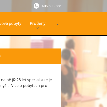
606 806 388
dové pobyty
Pro ženy
O
 ně již 28 let specializuje je
myšli. Více o pobytech pro