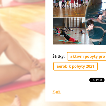
Štítky
:
aktivní pobyty pro
aerobik pobyty 2021
Zpět