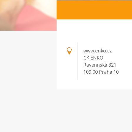
www.enko.cz
CK ENKO
Ravennská 321
109 00 Praha 10