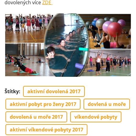
dovolených více
ZDE
Štítky
:
aktivní dovolená 2017
aktivní pobyt pro ženy 2017
dovlená u moře
dovolená u moře 2017
víkendové pobyty
aktivní víkendové pobyty 2017