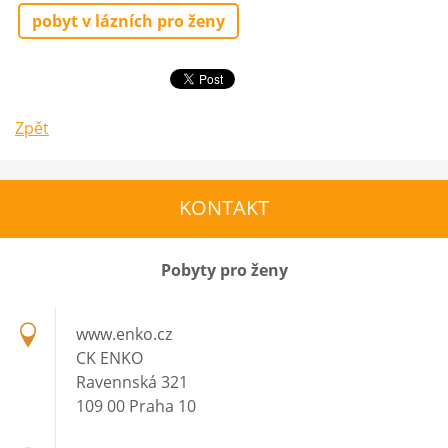
pobyt v lázních pro ženy
Zpět
KONTAKT
Pobyty pro ženy
www.enko.cz
CK ENKO
Ravennská 321
109 00 Praha 10